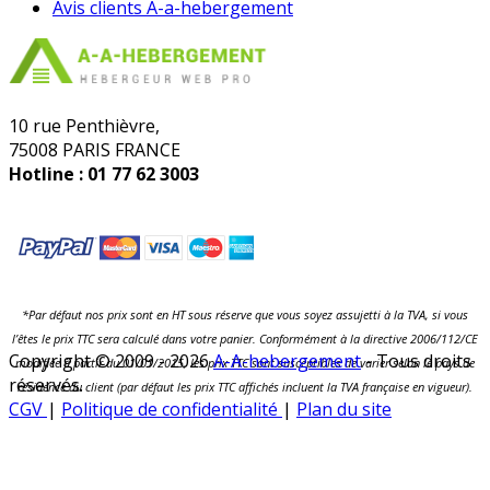
Avis clients A-a-hebergement
10 rue Penthièvre,
75008 PARIS FRANCE
Hotline :
01 77 62 3003
*Par défaut nos prix sont en HT sous réserve que vous soyez assujetti à la TVA, si vous
l’êtes le prix TTC sera calculé dans votre panier. Conformément à la directive 2006/112/CE
Copyright © 2009 - 2026
A-A-hebergement
- Tous droits
modifiée à partir du 01/01/2015, les prix TTC sont susceptibles de varier selon le pays de
réservés.
résidence du client (par défaut les prix TTC affichés incluent la TVA française en vigueur).
CGV
|
Politique de confidentialité
|
Plan du site