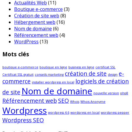
Actualités Web
(11)
Boutique e-commerce
(3)
Création de site web
(8)
Hébergement web
(16)
Nom de domaine
(6)
Référencement web
(4)
WordPress
(13)
Mots clés
boutique e-commerce
boutique en ligne
business en ligne
certificat SSL
création de site
e-
Certificat SSL gratuit
conseils marketing
design
commerce
logiciels de création
installer wordpress en local
Nom de domaine
de site
nouvelle version
php8
Référencement web
SEO
Whois
Whois Anonyme
Wordpress
wordpress 4.6
wordpress en local
wordpress pepper
Wordpress SEO