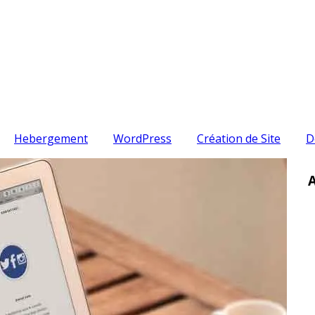
Hebergement
WordPress
Création de Site
D
A