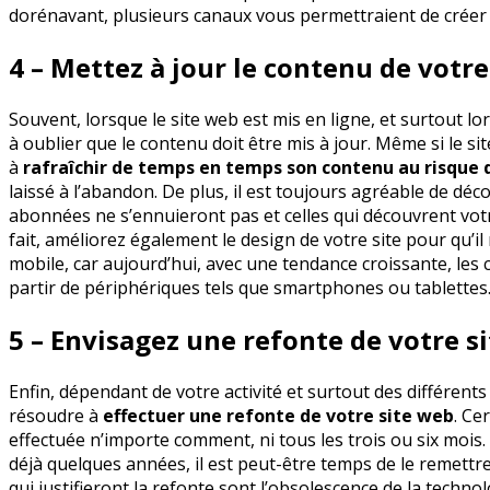
dorénavant, plusieurs canaux vous permettraient de créer d
4 – Mettez à jour le contenu de votre
Souvent, lorsque le site web est mis en ligne, et surtout lor
à oublier que le contenu doit être mis à jour. Même si le si
à
rafraîchir de temps en temps son contenu au risque de
laissé à l’abandon. De plus, il est toujours agréable de déc
abonnées ne s’ennuieront pas et celles qui découvrent votre 
fait, améliorez également le design de votre site pour qu’il
mobile, car aujourd’hui, avec une tendance croissante, les 
partir de périphériques tels que smartphones ou tablettes
5 – Envisagez une refonte de votre s
Enfin, dépendant de votre activité et surtout des différents
résoudre à
effectuer une refonte de votre site web
. Ce
effectuée n’importe comment, ni tous les trois ou six mois. 
déjà quelques années, il est peut-être temps de le remettr
qui justifieront la refonte sont l’obsolescence de la techno