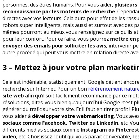
personnes, des êtres humains. Pour vous aider,
plusieurs
reconnaissance par les moteurs de recherche
. Cependan
directes avec vos lecteurs. Cela aura pour effet de les rassu
robots super intelligents, mais aussi et surtout avec des pai
mêmes pourront au mieux vous renseignez sur ce qu’ils atte
pour leur confort. Pour ce faire, vous pourrez
mettre en p
envoyer des emails pour solliciter les avis
, intervenir 
autre procédé qui peut vous mettre en relation directe avec
3 – Mettez à jour votre plan marketi
Cela est indéniable, statistiquement, Google détient encor
recherche sur Internet. Pour un bon
référencement nature
site web
afin qu’il soit facilement recommandé par ce mo
résolutions, dites-vous bien qu’aujourd’hui Google n’est pl
générer du trafic sur votre site. Et il faut en tirer profit 
vous aider à
développer votre webmarketing
. Vous ave
sociaux comme Facebook, Twitter ou LinkedIn
, etc. V
différents médias sociaux comme
Instagram ou Pinterest
vidéo
, etc. Choisissez l’outil qui vous paraît convenable, l