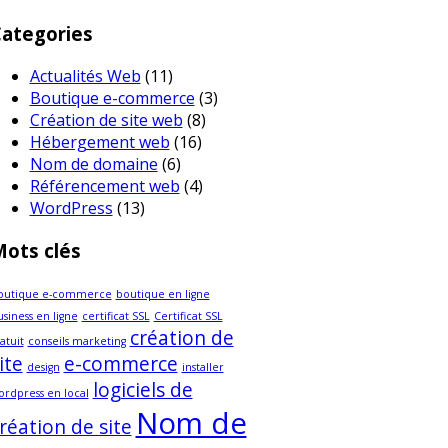
ategories
Actualités Web
(11)
Boutique e-commerce
(3)
Création de site web
(8)
Hébergement web
(16)
Nom de domaine
(6)
Référencement web
(4)
WordPress
(13)
ots clés
outique e-commerce
boutique en ligne
siness en ligne
certificat SSL
Certificat SSL
création de
atuit
conseils marketing
ite
e-commerce
design
installer
logiciels de
ordpress en local
Nom de
réation de site