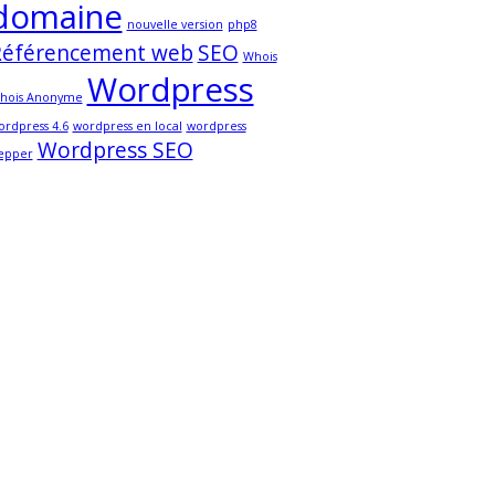
domaine
nouvelle version
php8
Référencement web
SEO
Whois
Wordpress
hois Anonyme
ordpress 4.6
wordpress en local
wordpress
Wordpress SEO
epper