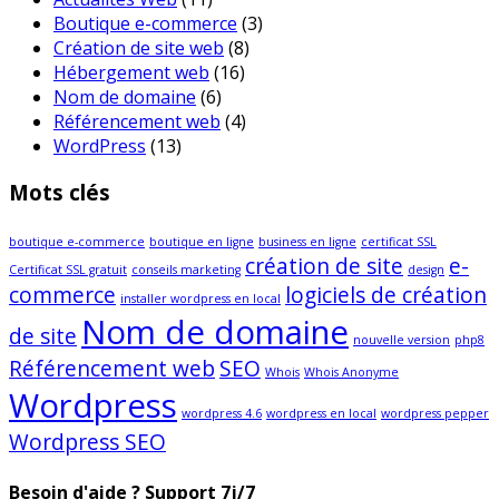
Boutique e-commerce
(3)
Création de site web
(8)
Hébergement web
(16)
Nom de domaine
(6)
Référencement web
(4)
WordPress
(13)
Mots clés
boutique e-commerce
boutique en ligne
business en ligne
certificat SSL
création de site
e-
Certificat SSL gratuit
conseils marketing
design
commerce
logiciels de création
installer wordpress en local
Nom de domaine
de site
nouvelle version
php8
Référencement web
SEO
Whois
Whois Anonyme
Wordpress
wordpress 4.6
wordpress en local
wordpress pepper
Wordpress SEO
Besoin d'aide ?
Support 7j/7