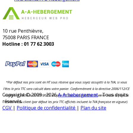
10 rue Penthièvre,
75008 PARIS FRANCE
Hotline :
01 77 62 3003
*Par défaut nos prix sont en HT sous réserve que vous soyez assujetti à la TVA, si vous
l’êtes le prix TTC sera calculé dans votre panier. Conformément à la directive 2006/112/CE
Copyright © 2009 - 2026
A-A-hebergement
- Tous droits
modifiée à partir du 01/01/2015, les prix TTC sont susceptibles de varier selon le pays de
réservés.
résidence du client (par défaut les prix TTC affichés incluent la TVA française en vigueur).
CGV
|
Politique de confidentialité
|
Plan du site