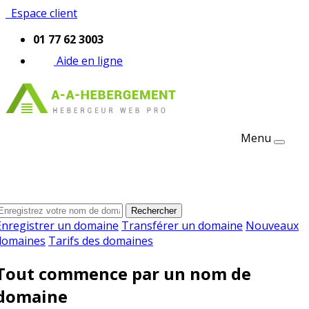
Espace client
01 77 62 3003
Aide en ligne
Menu
Qu'est ce qu'un nom de domaine ?
Enregistrer un domaine
Transférer un domaine
Nouveaux
domaines
Tarifs des domaines
Tout commence par un nom de
domaine