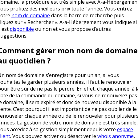
domaine, la procédure est très simple avec A-a-Hébergement
vous profitez des meilleurs prix toute l’année. Vous entrez
votre
nom de domaine
dans la barre de recherche puis
cliquez sur « Rechercher ». A-a-Hébergement vous indique si
l est
disponible
ou non et vous propose d’autres
suggestions.
Comment gérer mon nom de domaine
au quotidien ?
Un nom de domaine s’enregistre pour un an, si vous
souhaitez le garder plusieurs années, il faut le renouveler
pour être sûr de ne pas le perdre. En effet, chaque année, à l
date de la commande du domaine, si vous ne renouvelez pas
le domaine, il sera expiré et donc de nouveau disponible à la
vente. C’est pourquoi il est important de ne pas oublier de le
renouveler chaque année ou de le renouveler pour plusieur
années. La gestion de votre nom de domaine est très simple,
vous accédez à sa gestion simplement depuis votre
espace
lient
. Vous pouvez activer ou désactiver le
whois anonyme
,