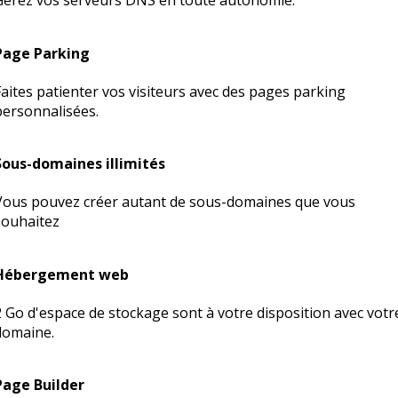
Gérez vos serveurs DNS en toute autonomie.
Page Parking
Faites patienter vos visiteurs avec des pages parking
personnalisées.
Sous-domaines illimités
Vous pouvez créer autant de sous-domaines que vous
souhaitez
Hébergement web
2 Go d'espace de stockage sont à votre disposition avec votr
domaine.
Page Builder