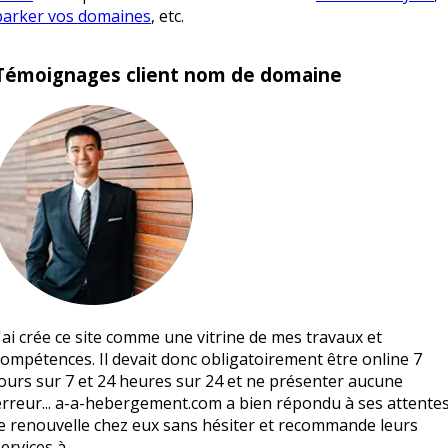
parker vos domaines
, etc.
Témoignages client nom de domaine
J'ai crée ce site comme une vitrine de mes travaux et
compétences. Il devait donc obligatoirement être online 7
jours sur 7 et 24 heures sur 24 et ne présenter aucune
erreur... a-a-hebergement.com a bien répondu à ses attentes
je renouvelle chez eux sans hésiter et recommande leurs
services à…