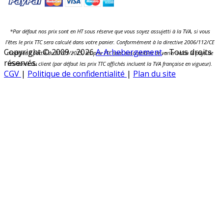
*Par défaut nos prix sont en HT sous réserve que vous soyez assujetti à la TVA, si vous
l’êtes le prix TTC sera calculé dans votre panier. Conformément à la directive 2006/112/CE
Copyright © 2009 - 2026
A-A-hebergement
- Tous droits
modifiée à partir du 01/01/2015, les prix TTC sont susceptibles de varier selon le pays de
réservés.
résidence du client (par défaut les prix TTC affichés incluent la TVA française en vigueur).
CGV
|
Politique de confidentialité
|
Plan du site