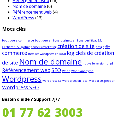
Hébergement web
(16)
Nom de domaine
(6)
Référencement web
(4)
WordPress
(13)
Mots clés
boutique e-commerce
boutique en ligne
business en ligne
certificat SSL
création de site
e-
Certificat SSL gratuit
conseils marketing
design
commerce
logiciels de création
installer wordpress en local
Nom de domaine
de site
nouvelle version
php8
Référencement web
SEO
Whois
Whois Anonyme
Wordpress
wordpress 4.6
wordpress en local
wordpress pepper
Wordpress SEO
Besoin d'aide ?
Support 7j/7
01 77 62 3003