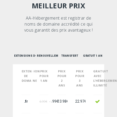
MEILLEUR PRIX
AA-Hébergement est registrar de
noms de domaine accrédité ce qui
vous garantit des prix avantageux !
EXTENSIONS DOMAINE
RENOUVELLEMENT
TRANSFERT
GRATUIT 1 AN
EXTENSION
PRIX
PRIX
PRIX
GRATUIT
DE
POUR
POUR
POUR
AVEC
DOMAINE
1 AN
2
3
L’HÉBERGEME
ANS
ANS
ILLIMITÉ
.fr
4.99€
13.98€
22.97€
6.99€